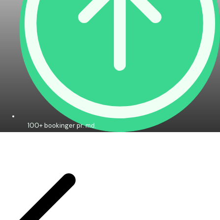
100+ bookinger pr. md.