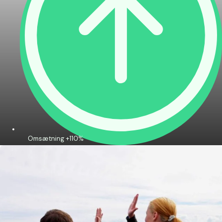
Omsætning +110%