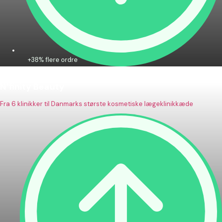
+38% flere ordre
N’finity Beauty
Fra 6 klinikker til Danmarks største kosmetiske lægeklinikkæde