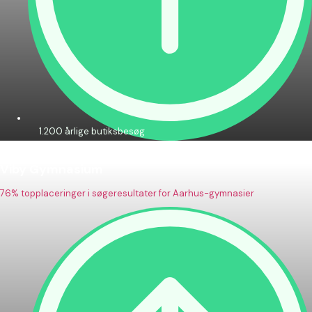
1.200 årlige butiksbesøg
Viby Gymnasium
76% topplaceringer i søgeresultater for Aarhus-gymnasier