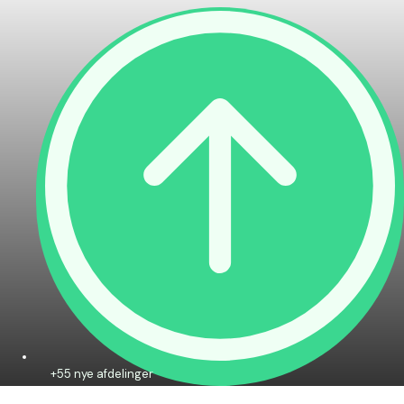
+55 nye afdelinger