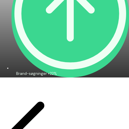
Brand-søgninger +22%